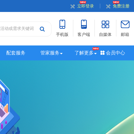
立即登录
免费注册
手机版
客户端
自媒体
邮箱
配套服务
管家服务
了解更多
会员中心
站
山西站
河南站
河北站
黑龙江站
湖北站
站
广西站
海南站
西藏站
新疆站
四川站