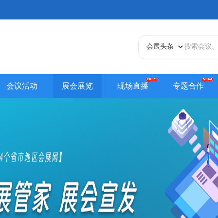
会议活动
展会展览
现场直播
专题合作
天津站
江苏站
浙江站
安徽站
福建站
山东
贵州站
辽宁站
吉林站
甘肃站
江西站
陕西
内蒙古站
香港站
澳门站
台湾站