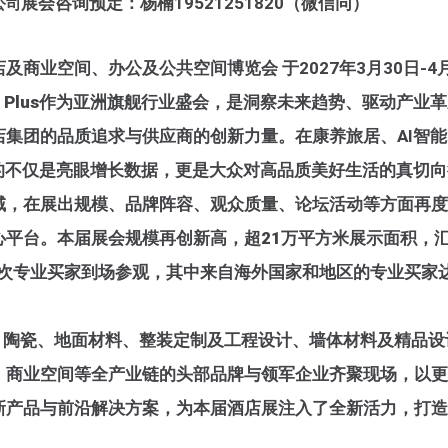
展会咨询预定：杨楠19521251820（微信同）
公司
店及商业空间、办公及公共空间博览会
于
2
027年3月30日-
Shop Plus作为亚洲旗舰行业盛会，是洞察未来趋势、驱动产业
集团的品质追求与供应商的创新力量。在康养旅居、AI智
的不仅是亮眼增长数据，更是大众对高品质美好生活的真切
域，在展出规模、品牌阵容、观众质量、论坛活动等方面再度
心平台。
本届展会规模再创新高，超21万平方米展示面积，汇聚
2人次专业买家到场参观，其中来自海外国家和地区的专业买家达
案、陶瓷、地面材料、整装定制及工程设计、墙体材料及精品
、商业空间等全产业链的头部品牌与领军企业齐聚现场
，以更
新产品与前沿解决方案，为本届酒店展注入了全新活力，打造