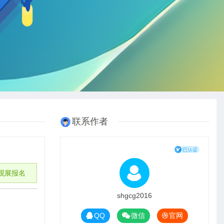
联系作者
观展报名
shgcg2016
QQ
微信
官网