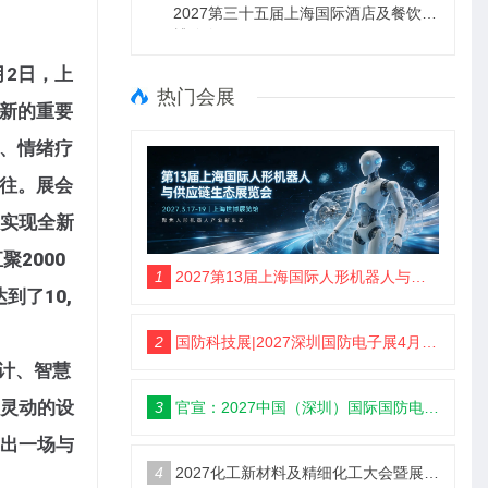
2027第三十五届上海国际酒店及餐饮业
博览会
4月2日，上
热门会展
革新的重要
能、情绪疗
向往。展会
实现全新
2000
1
2027第13届上海国际人形机器人与供应链生态展览会暨峰会
到了10,
2
国防科技展|2027深圳国防电子展4月9日启幕
设计、智慧
灵动的设
3
官宣：2027中国（深圳）国际国防电子博览会
出一场与
4
2027化工新材料及精细化工大会暨展览会定档苏州