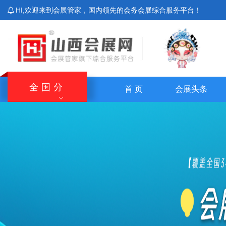
HI,欢迎来到会展管家，国内领先的会务会展综合服务平台！
全国分
首 页
会展头条
站
北京站
上海站
广东站
重庆站
主站
湖南站
云南站
宁夏站
青海站