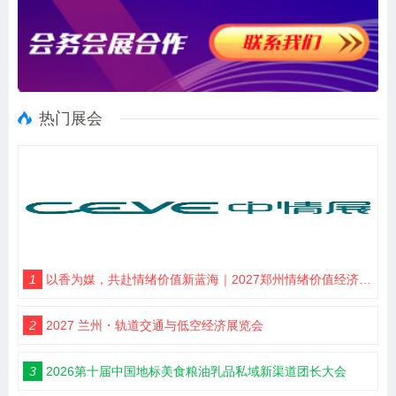
热门展会
1
以香为媒，共赴情绪价值新蓝海｜2027郑州情绪价值经济博览会・香氛产业馆
2
2027 兰州・轨道交通与低空经济展览会
3
2026第十届中国地标美食粮油乳品私域新渠道团长大会