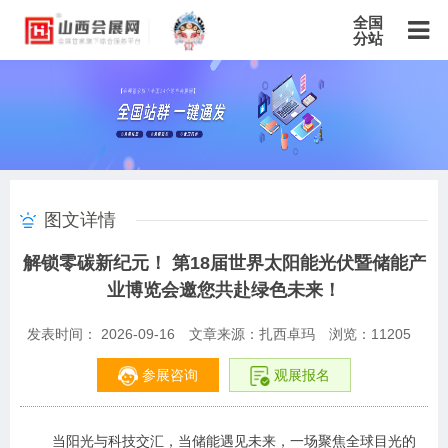
全国
分站
主站
北京站
上海站
广东站
重庆站
天津站
江苏站
浙江站
安徽站
福建站
山东站
山西站
河南站
河北站
黑龙江站
湖北站
湖南站
云南站
宁夏站
青海站
贵州站
辽宁站
吉林站
甘肃站
江西站
陕西站
广西站
海南站
西藏站
图文详情
新疆站
四川站
内蒙古站
香港站
澳门站
台湾站
解锁零碳新纪元！ 第18届世界太阳能光伏暨储能产
业博览会邀您共赴绿色未来！
发表时间： 2026-09-16
文章来源：扎西卓玛
浏览：
11205
参展咨询
观展报名
当阳光与科技交汇，当储能遇见未来，一场聚焦全球目光的