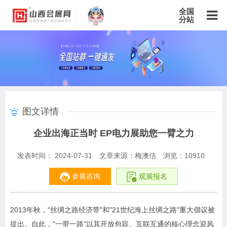
全国
分站
主站
北京站
上海站
广东站
重庆站
天津站
江苏站
浙江站
安徽站
福建站
山东站
山西站
河南站
河北站
黑龙江站
湖北站
湖南站
云南站
宁夏站
青海站
贵州站
辽宁站
吉林站
甘肃站
江西站
陕西站
广西站
海南站
西藏站
图文详情
新疆站
四川站
内蒙古站
香港站
澳门站
台湾站
企业出海正当时 EP电力展助您一臂之力
发表时间： 2024-07-31
文章来源：梅澳佶
浏览：
10910
参展咨询
观展报名
2013年秋，"丝绸之路经济带"和"21世纪海上丝绸之路"重大倡议被
提出。自此，"一带一路"以其开放包容、互联互通的核心理念迎风