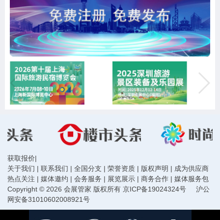
获取报价
|
关于我们
|
联系我们
|
全国分支
|
荣誉资质
|
版权声明
|
成为供应商
热点关注
|
媒体邀约
|
会务服务
|
展览展示
|
商务合作
|
媒体服务包
Copyright © 2026 会展管家 版权所有
京ICP备19024324号
沪公
网安备31010602008921号