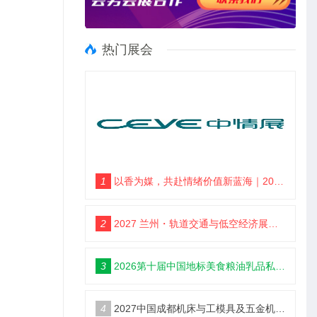
热门展会
1
以香为媒，共赴情绪价值新蓝海｜2027郑州情绪价值经济博览会・香氛产业馆
2
2027 兰州・轨道交通与低空经济展览会
3
2026第十届中国地标美食粮油乳品私域新渠道团长大会
4
2027中国成都机床与工模具及五金机电博览会6月18举办