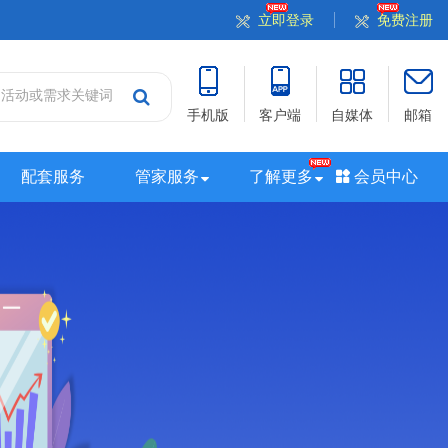
立即登录
免费注册
手机版
客户端
自媒体
邮箱
配套服务
管家服务
了解更多
会员中心
站
山西站
河南站
河北站
黑龙江站
湖北站
站
广西站
海南站
西藏站
新疆站
四川站