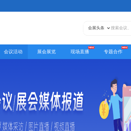
会议活动
展会展览
现场直播
专题合作
天津站
江苏站
浙江站
安徽站
福建站
山东
贵州站
辽宁站
吉林站
甘肃站
江西站
陕西
内蒙古站
香港站
澳门站
台湾站