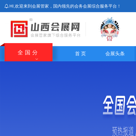
HI,欢迎来到会展管家，国内领先的会务会展综合服务平台！
全国分
首 页
会展头条
站
北京站
上海站
广东站
重庆站
主站
湖南站
云南站
宁夏站
青海站