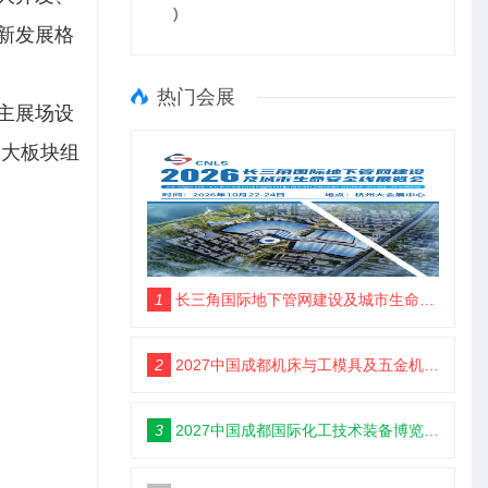
)
新发展格
热门会展
主展场设
４大板块组
1
长三角国际地下管网建设及城市生命安全线展览会
2
2027中国成都机床与工模具及五金机电博览会6月18举办
3
2027中国成都国际化工技术装备博览会6月18举办