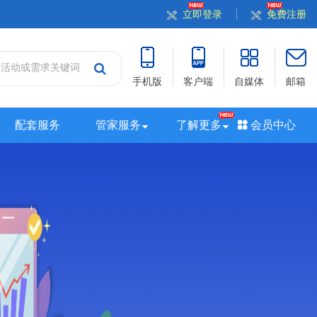
立即登录
免费注册
手机版
客户端
自媒体
邮箱
配套服务
管家服务
了解更多
会员中心
站
山西站
河南站
河北站
黑龙江站
湖北站
站
广西站
海南站
西藏站
新疆站
四川站