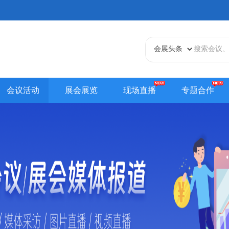
会议活动
展会展览
现场直播
专题合作
天津站
江苏站
浙江站
安徽站
福建站
山东
贵州站
辽宁站
吉林站
甘肃站
江西站
陕西
内蒙古站
香港站
澳门站
台湾站