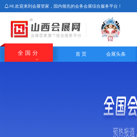
HI,欢迎来到会展管家，国内领先的会务会展综合服务平台！
全国分
首 页
会展头条
站
北京站
上海站
广东站
重庆站
主站
湖南站
云南站
宁夏站
青海站