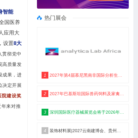
身智能
热门展会
届全国医养
人应用大
，设置
8大
入贯彻党中
院高质量发
设成果，进
1
2027年第4届慕尼黑南非国际分析生化博览会 （analytica Lab Africa 2027）
位决定开展
2
2027年巴基斯坦国际兽药饲料及家禽博览会
医院建设奖
近年来对推
3
深圳国际医疗器械展览会将于2026年12月9日-11日举办
4
装饰材料展|2027云南建博会、贵州建博会